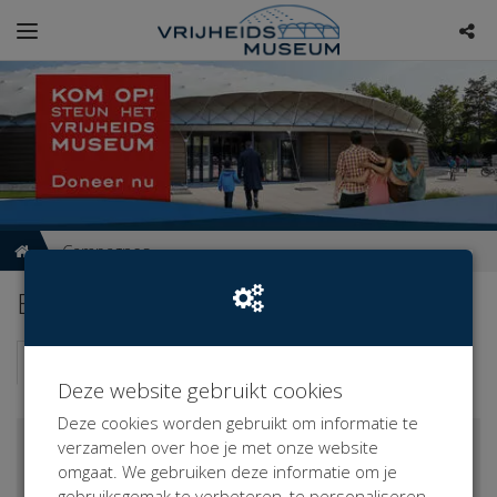
Campagnes
Bekijk alle campagnes
Campagnes
Donateurs
Nieuws
622
5
Deze website gebruikt cookies
Deze cookies worden gebruikt om informatie te
verzamelen over hoe je met onze website
omgaat. We gebruiken deze informatie om je
gebruiksgemak te verbeteren, te personaliseren